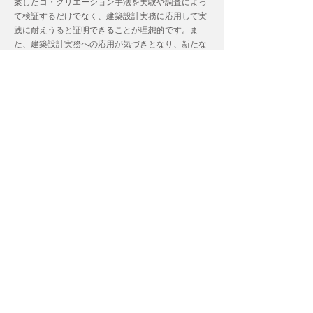
案したコ・クリエーション手法を実験や調査によっ
て検証するだけでなく、建築設計実務に応用して実
践に耐えうると証明できることが理想的です。ま
た、建築設計実務への応用が気づきとなり、新たな
研究につながることもあります。馬淵研究室では、
研究（実験・調査）と設計（設計監修）をシームレ
スに繰り返すことで、豊かなコ・クリエーションの
場の創出を目指しています。