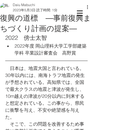
Daiu Mabuchi
2023年5月3日
読了時間: 1分
復興の道標 ―事前復興ま
ちづくり計画の提案―
2022　傍士太智
2022年度 岡山理科大学工学部建築
学科 卒業設計審査会　
高野賞
日本は、地震大国と言われている。
30年以内には、南海トラフ地震の発生
が予想されている。高知県では、全国
で最大クラスの地震と津波が発生し、
10m越えの津波が20分以内に到来する
と想定されている。この事から、県民
に衝撃を与え、不安や絶望感を与え
た。
　そこで、この問題を改善するため事