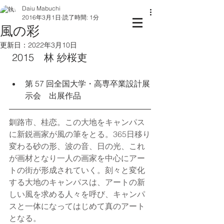
Daiu Mabuchi
2016年3月1日
読了時間: 1分
風の彩
更新日：
2022年3月10日
 2015　林 紗桜吏
第 57 回全国大学・高専卒業設計展
示会　出展作品
釧路市、桂恋。この大地をキャンパス
に新鋭画家が風の筆をとる。365日移り
変わる砂の形、波の音、日の光、これ
が画材となり一人の画家を中心にアー
トの街が形成されていく。刻々と変化
する大地のキャンパスは、アートの新
しい風を求める人々を呼び、キャンパ
スと一体になってはじめて真のアート
となる。