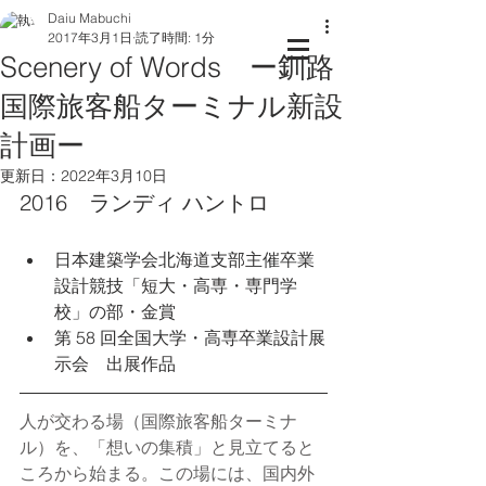
Daiu Mabuchi
2017年3月1日
読了時間: 1分
Scenery of Words ー釧路
国際旅客船ターミナル新設
計画ー
更新日：
2022年3月10日
2016　ランディ ハントロ
日本建築学会北海道支部主催卒業
設計競技「短大・高専・専門学
校」の部・金賞
第 58 回全国大学・高専卒業設計展
示会　出展作品
人が交わる場（国際旅客船ターミナ
ル）を、「想いの集積」と見立てると
ころから始まる。この場には、国内外