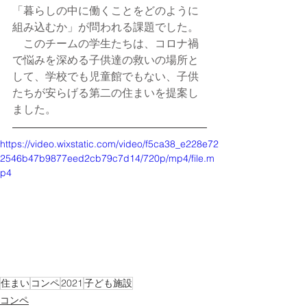
「暮らしの中に働くことをどのように
組み込むか」が問われる課題でした。
　このチームの学生たちは、コロナ禍
で悩みを深める子供達の救いの場所と
して、学校でも児童館でもない、子供
たちが安らげる第二の住まいを提案し
ました。
https://video.wixstatic.com/video/f5ca38_e228e72
2546b47b9877eed2cb79c7d14/720p/mp4/file.m
p4
住まい
コンペ
2021
子ども施設
コンペ