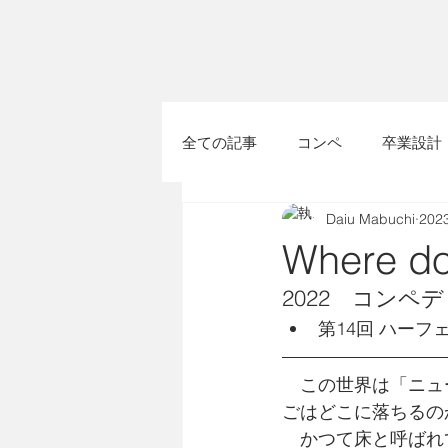
全ての記事
コンペ
卒業設計
Daiu Mabuchi
20
Where doe
2022　コンペ
第14回 ハーフ
この世界は「ニュ
ごはどこに落ちるの
　かつて床と呼ばれ