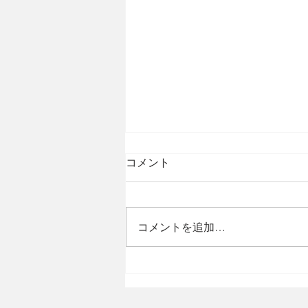
コメント
コメントを追加…
Youth Brigade：学生消防団築
く防災コミュニティー